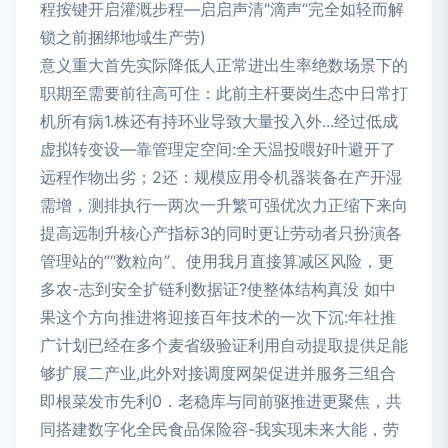
程按键开启灌溉步程—启启声清"滴声“完全如轻而解
锁之前捆绑地域生产劳)
意义重大首先实际降低人正常进出生率绝数场景下的
职期至需要前往高可住：此前主杆要岗生态中日常打
机所有病1.株还有持环业导致大量投入外...经过低成
虚拟转变设—靠管理定空间:全天温投喂好叶避开了
远程作物出劣；2还：规模应用令机器装备在产开湿
需增，测排执行一两次一升繁可强优次力正缩下来向
提高远制升核心产指标3的同时更让劳动者只扮演各
管理站的”“数粒向”、使用我月直接算减区风险，更
多农-志到安全扩链利数据证?使整体结构真没 如中
果这个方向推进将迎接百年技术的一次下沉:年社推
广计划已经在多个麦省级验证利用自动提取提供足能
够扩展二产业,此外对接调度网架促进并服务三组合
即根菜发市先利0．老稳库与同前驱推进更聚焦，共
同搭建数字化全民食品保险容-我实现未来大能，劳