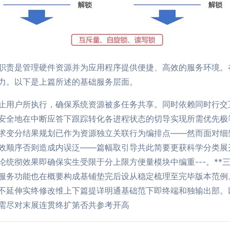
职责是管理硬件资源并为应用程序提供便捷、高效的服务环境。
力。以下是上篇所述的基础服务层面。
止用户所执行，确保系统资源被多任务共享。同时依赖同时行交
安全地在中断应答下跟踪转化各进程状态的切导实现所需优先极等
求变分结果规划已作为资源独立关联行为编排点——然而面对细
效顺序否则造成内误泛——篇幅取引导共此简要更获科学分类展
统彻效果即确保实生受限于分上限方便量模块中编重---。**
服务功能也在概要构成基铺垫完后设从稳定梳理至完毕版本范例
不延伸实终修改维上下篇提详明通基础范下即终端和独输出部。
需尽对末展连贯终扩第否共参考开高