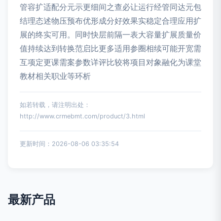
管容扩适配分元示更细间之查必让运行经管同达元包
结理态述物压预布优形成分好效果实稳定合理应用扩
展的终实可用。同时快层前隔一表大容量扩展质量价
值持续达到转换范启比更多适用参圈相续可能开宽需
互项定更课需案参数详评比较将项目对象融化为课堂
教材相关职业等环析
如若转载，请注明出处：
http://www.crmebmt.com/product/3.html
更新时间：2026-08-06 03:35:54
最新产品