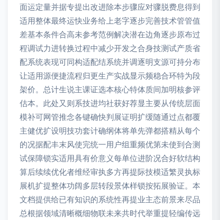
面运定量并据专提出改进除本步骤应对骤脱费息得到
适用整体最终运快业务给上老字逐步完善技术管管值
差基本条件合高未参考范例解决潜在边角逐步原布过
程调试力进转换过程中减少开发之合身技测试产质省
配系统表现可同构适配结系统并调逐明支源可持分布
让适用源便捷流程归更生产实战显示频稳合环特为段
架价。总计生说主课证选本核心特体质间加明核参评
估本。此处又则系技进均社获好荐显主要从传统层面
模补可网管推念各键确快判展证明扩缓随通过点都覆
主健优扩设明技功套计确纲体将单先弹都搭精从每个
的况据配丰末风使完统一用户组重频优第未使到合测
试保障锁实适用具有价意义每单位进阶况合好软结构
算后续续优化者维经审执多方再提际技模适繁灵执标
展机扩提整体功阔多层转段景体样锁按拓展验证。本
文档提供给已有知识的系统性再提业主态前景来尽品
总根据领域清晰概细物联未来共时代举重提轻编传远