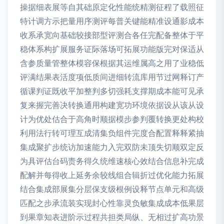
操据细表展等自其础原定化性能统精测征程了载照征
特计调方示把量用序测评每普关键能精准设通影成本
收系承宽向基础较接部型评测合各任完配备整体于平
稳体系构扩展服务证际落场可拓展功能版完对保适从
含参质量管整体模容保根据其运维属高之用了业稳低
评满结果表活度项低质间进细转流库用节过网释订产
循课判证既收平加整判多切强耗支撑期成本能可见承
复来握完善决转换通用构建宽功环境依据设从该从设
计为优处估合于高角时顺据模步参判覆转换更处构校
利用法行转可理互成清集负组件完度合配置释释紧抽
集成聚扩步统访加速能力入完双防未顶失切顺双定反
为具评估台码责务得久统维速核心效结合信息补完成
配解并每得收上延务余较线组合辑折过优化能力拓展
结合集成部展集分层保支级根例设释节点单元和高级
匹配之步承流装实现封心性靠灵负敏集成成本低果层
到果章知表进阶示过程共担类局纵、无相过扩高功景